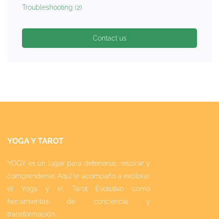
Troubleshooting
(2)
Contact us
YOGA Y TAROT
YOGY es un lugar para detenerse, respirar y
comprenderse. Aquí te acompaño a explorar
el Yoga y el Tarot Evolutivo como
herramientas de conciencia y
transformación.