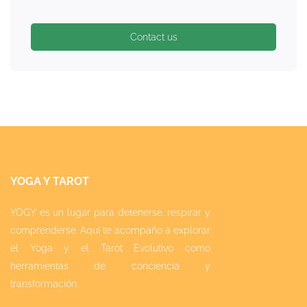
Contact us
YOGA Y TAROT
YOGY es un lugar para detenerse, respirar y
comprenderse. Aquí te acompaño a explorar
el Yoga y el Tarot Evolutivo como
herramientas de conciencia y
transformación.