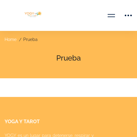
Home
Prueba
Prueba
YOGA Y TAROT
YOGY es un lugar para detenerse, respirar y