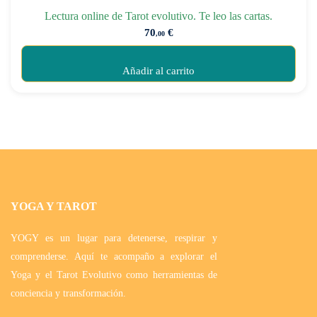
Lectura online de Tarot evolutivo. Te leo las cartas.
70
€
,00
Añadir al carrito
YOGA Y TAROT
YOGY es un lugar para detenerse, respirar y
comprenderse. Aquí te acompaño a explorar el
Yoga y el Tarot Evolutivo como herramientas de
conciencia y transformación.