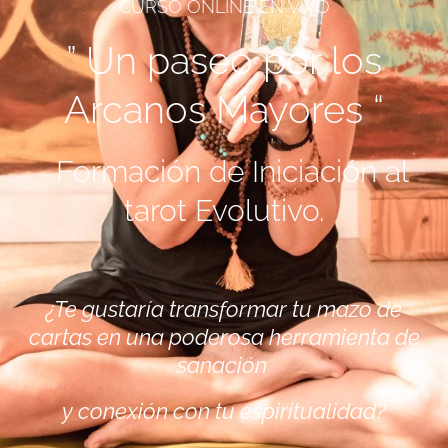
CURSO ONLINE EN VIVO
” Un paseo por los
Arcanos Mayores “
Formación de Iniciación al
tarot Evolutivo.
¿Te gustaría transformar tu mazo de
cartas en una poderosa herramienta de
sanación
y conexión con tu espiritualidad?