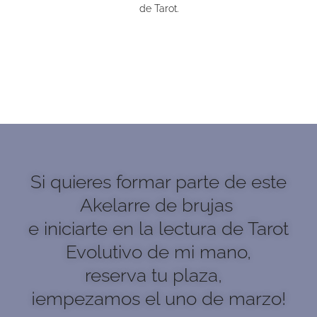
de Tarot.
Si quieres formar parte de este
Akelarre de brujas
e iniciarte en la lectura de Tarot
Evolutivo de mi mano,
reserva tu plaza,
¡empezamos el uno de marzo!