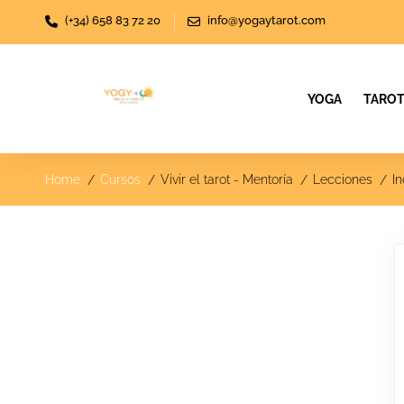
(+34) 658 83 72 20
info@yogaytarot.com
YOGA
TARO
Home
Cursos
Vivir el tarot - Mentoría
Lecciones
I