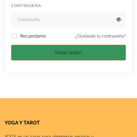
CONTRASEÑA
Recúerdame
¿Olvidaste tu contraseña?
Iniciar sesión
YOGA Y TAROT
YOGY es un lugar para detenerse, respirar y