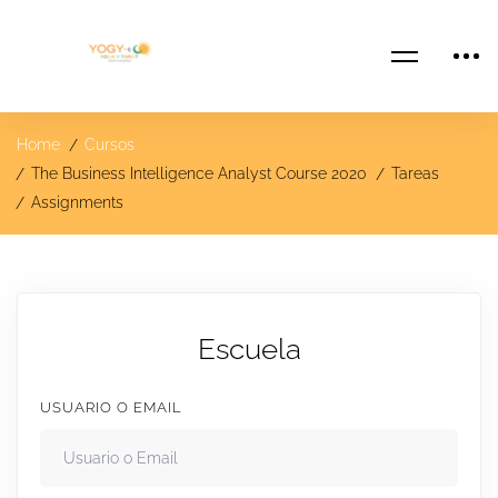
Home
Cursos
The Business Intelligence Analyst Course 2020
Tareas
Assignments
Escuela
USUARIO O EMAIL