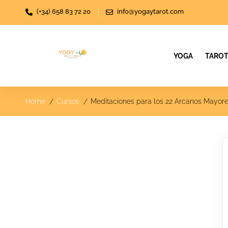
(+34) 658 83 72 20
info@yogaytarot.com
YOGA
TARO
Home
Cursos
Meditaciones para los 22 Arcanos Mayores