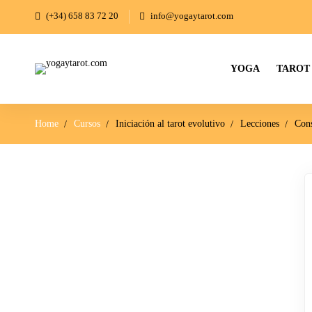
(+34) 658 83 72 20
info@yogaytarot.com
YOGA
TAROT
Home
Cursos
Iniciación al tarot evolutivo
Lecciones
Cons