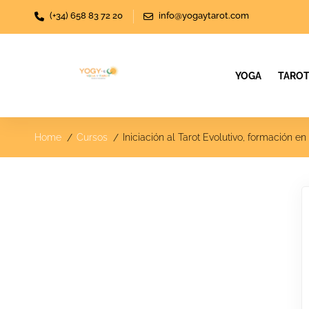
(+34) 658 83 72 20
info@yogaytarot.com
YOGA
TARO
Home
Cursos
Iniciación al Tarot Evolutivo, formació