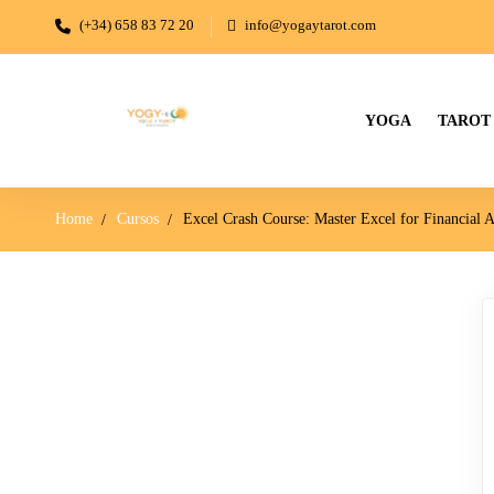
(+34) 658 83 72 20
info@yogaytarot.com
YOGA
TAROT
Home
Cursos
Excel Crash Course: Master Excel for Financial A