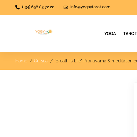
(+34) 658 83 72 20
info@yogaytarot.com
YOGA
TARO
Home
Cursos
“Breath is Life” Pranayama & meditation 