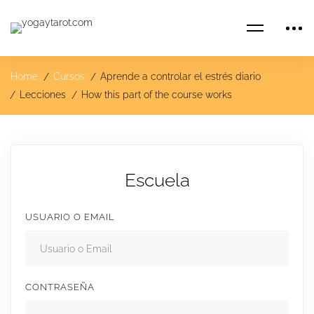
Home
Cursos
Aprende a controlar el estrés diario
Lecciones
How this part of the course works
Escuela
USUARIO O EMAIL
CONTRASEÑA